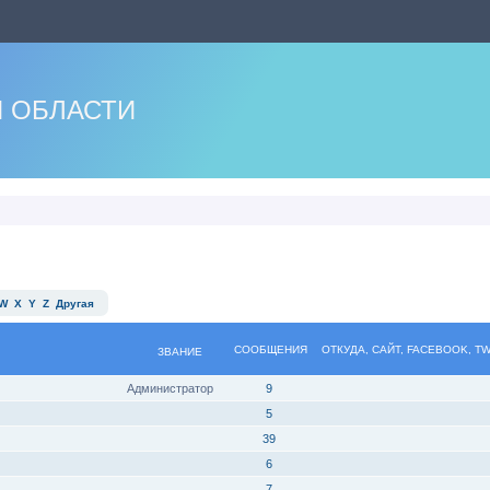
 ОБЛАСТИ
W
X
Y
Z
Другая
СООБЩЕНИЯ
ОТКУДА, САЙТ, FACEBOOK, T
ЗВАНИЕ
Администратор
9
5
39
6
7