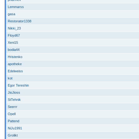
Lemmarss
gasa
Restorator1338
Nikki_23
Floyd67
Xeni15
bodia44
Hristenko
apotheke
Edelweiss
kot
Egor Tereshin
JioJioss
StTehnik
Seerrr
Opell
Pattend
NiJu1991
Grolikt