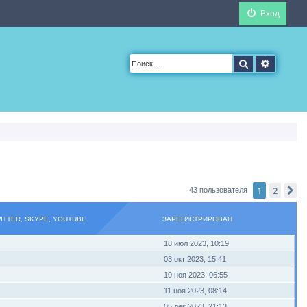
Вход
Поиск
Расшир
1
2
С
43 пользователя
WITTER, SKYPE, YOUTUBE
ЗАРЕГИСТРИРОВАН
18 июл 2023, 10:19
03 окт 2023, 15:41
10 ноя 2023, 06:55
11 ноя 2023, 08:14
05 дек 2023, 21:13