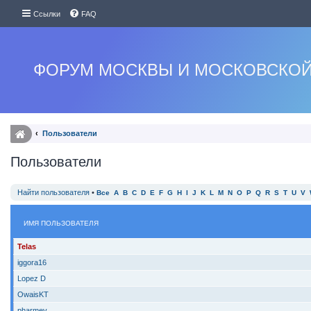
Ссылки
FAQ
ФОРУМ МОСКВЫ И МОСКОВСКОЙ
Пользователи
Пользователи
Найти пользователя
•
Все
A
B
C
D
E
F
G
H
I
J
K
L
M
N
O
P
Q
R
S
T
U
V
ИМЯ ПОЛЬЗОВАТЕЛЯ
Telas
iggora16
Lopez D
OwaisKT
pharmev