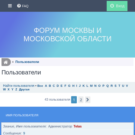
Вход
FAQ
ФОРУМ МОСКВЫ И
МОСКОВСКОЙ ОБЛАСТИ
Пользователи
Пользователи
Найти пользователя
•
Все
A
B
C
D
E
F
G
H
I
J
K
L
M
N
O
P
Q
R
S
T
U
V
W
X
Y
Z
Другая
1
2
След.
43 пользователя
ИМЯ ПОЛЬЗОВАТЕЛЯ
Звание, Имя пользователя
Администратор
Telas
Сообщения
9