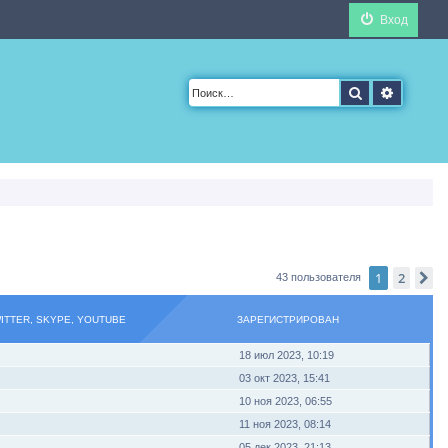
Вход
Поиск
Расшир
1
2
С
43 пользователя
WITTER, SKYPE, YOUTUBE
ЗАРЕГИСТРИРОВАН
18 июл 2023, 10:19
03 окт 2023, 15:41
10 ноя 2023, 06:55
11 ноя 2023, 08:14
05 дек 2023, 21:13