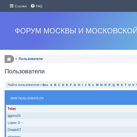
Ссылки
FAQ
ФОРУМ МОСКВЫ И МОСКОВСКОЙ
Пользователи
Пользователи
Найти пользователя
•
Все
A
B
C
D
E
F
G
H
I
J
K
L
M
N
O
P
Q
R
S
T
U
V
ИМЯ ПОЛЬЗОВАТЕЛЯ
Telas
iggora16
Lopez D
OwaisKT
pharmev