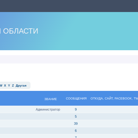
 ОБЛАСТИ
W
X
Y
Z
Другая
СООБЩЕНИЯ
ОТКУДА, САЙТ, FACEBOOK, T
ЗВАНИЕ
Администратор
9
5
39
6
7