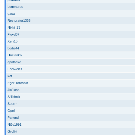
Lemmarss
gasa
Restorator1338
Nikki_23
Floyd67
Xeni15
bodia44
Hristenko
apotheke
Edelweiss
kot
Egor Tereshin
JioJioss
StTehnik
Seerrr
Opell
Pattend
NiJu1991
Grolikt