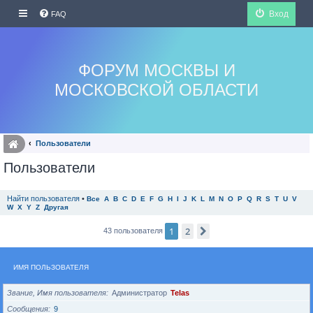
Вход
FAQ
ФОРУМ МОСКВЫ И
МОСКОВСКОЙ ОБЛАСТИ
Пользователи
Пользователи
Найти пользователя
•
Все
A
B
C
D
E
F
G
H
I
J
K
L
M
N
O
P
Q
R
S
T
U
V
W
X
Y
Z
Другая
1
2
След.
43 пользователя
ИМЯ ПОЛЬЗОВАТЕЛЯ
Звание, Имя пользователя
Администратор
Telas
Сообщения
9