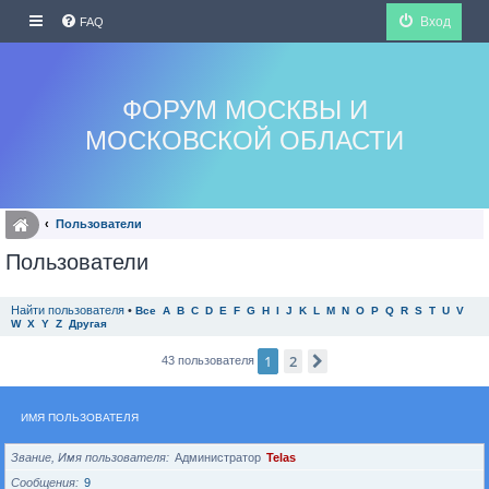
Вход
FAQ
ФОРУМ МОСКВЫ И
МОСКОВСКОЙ ОБЛАСТИ
Пользователи
Пользователи
Найти пользователя
•
Все
A
B
C
D
E
F
G
H
I
J
K
L
M
N
O
P
Q
R
S
T
U
V
W
X
Y
Z
Другая
1
2
След.
43 пользователя
ИМЯ ПОЛЬЗОВАТЕЛЯ
Звание, Имя пользователя
Администратор
Telas
Сообщения
9