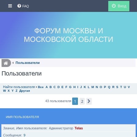
Вход
FAQ
ФОРУМ МОСКВЫ И
МОСКОВСКОЙ ОБЛАСТИ
Пользователи
Пользователи
Найти пользователя
•
Все
A
B
C
D
E
F
G
H
I
J
K
L
M
N
O
P
Q
R
S
T
U
V
W
X
Y
Z
Другая
1
2
След.
43 пользователя
ИМЯ ПОЛЬЗОВАТЕЛЯ
Звание, Имя пользователя
Администратор
Telas
Сообщения
9