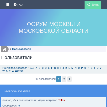
Вход
FAQ
ФОРУМ МОСКВЫ И
МОСКОВСКОЙ ОБЛАСТИ
Пользователи
Пользователи
Найти пользователя
•
Все
A
B
C
D
E
F
G
H
I
J
K
L
M
N
O
P
Q
R
S
T
U
V
W
X
Y
Z
Другая
1
2
След.
43 пользователя
ИМЯ ПОЛЬЗОВАТЕЛЯ
Звание, Имя пользователя
Администратор
Telas
Сообщения
9