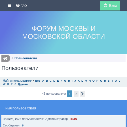
Вход
FAQ
ФОРУМ МОСКВЫ И
МОСКОВСКОЙ ОБЛАСТИ
Пользователи
Пользователи
Найти пользователя
•
Все
A
B
C
D
E
F
G
H
I
J
K
L
M
N
O
P
Q
R
S
T
U
V
W
X
Y
Z
Другая
1
2
След.
43 пользователя
ИМЯ ПОЛЬЗОВАТЕЛЯ
Звание, Имя пользователя
Администратор
Telas
Сообщения
9