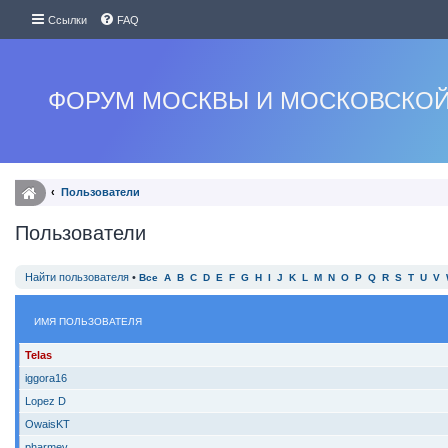
Ссылки
FAQ
ФОРУМ МОСКВЫ И МОСКОВСКОЙ
Пользователи
Пользователи
Найти пользователя
•
Все
A
B
C
D
E
F
G
H
I
J
K
L
M
N
O
P
Q
R
S
T
U
V
ИМЯ ПОЛЬЗОВАТЕЛЯ
Telas
iggora16
Lopez D
OwaisKT
pharmev