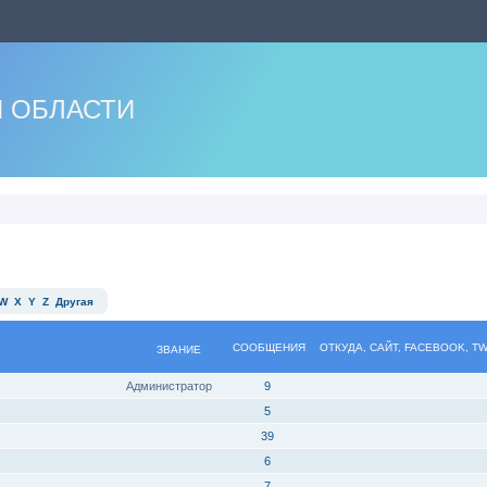
 ОБЛАСТИ
W
X
Y
Z
Другая
СООБЩЕНИЯ
ОТКУДА, САЙТ, FACEBOOK, T
ЗВАНИЕ
Администратор
9
5
39
6
7