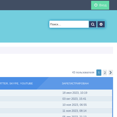
Вход
Поиск
Расшир
1
2
С
43 пользователя
WITTER, SKYPE, YOUTUBE
ЗАРЕГИСТРИРОВАН
18 июл 2023, 10:19
03 окт 2023, 15:41
10 ноя 2023, 06:55
11 ноя 2023, 08:14
05 дек 2023, 21:13