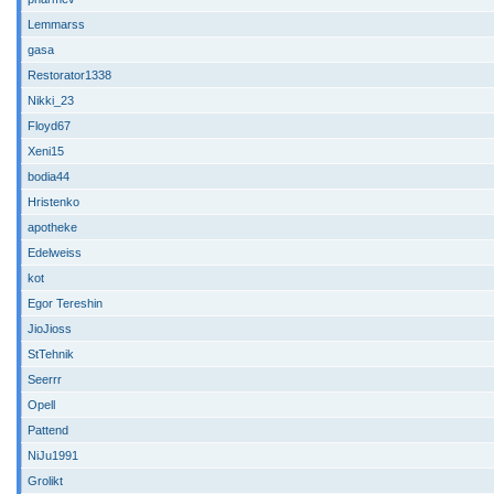
Lemmarss
gasa
Restorator1338
Nikki_23
Floyd67
Xeni15
bodia44
Hristenko
apotheke
Edelweiss
kot
Egor Tereshin
JioJioss
StTehnik
Seerrr
Opell
Pattend
NiJu1991
Grolikt