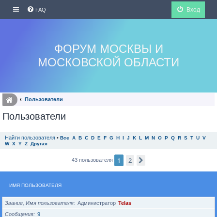
Вход
FAQ
ФОРУМ МОСКВЫ И
МОСКОВСКОЙ ОБЛАСТИ
Пользователи
Пользователи
Найти пользователя
•
Все
A
B
C
D
E
F
G
H
I
J
K
L
M
N
O
P
Q
R
S
T
U
V
W
X
Y
Z
Другая
1
2
След.
43 пользователя
ИМЯ ПОЛЬЗОВАТЕЛЯ
Звание, Имя пользователя
Администратор
Telas
Сообщения
9