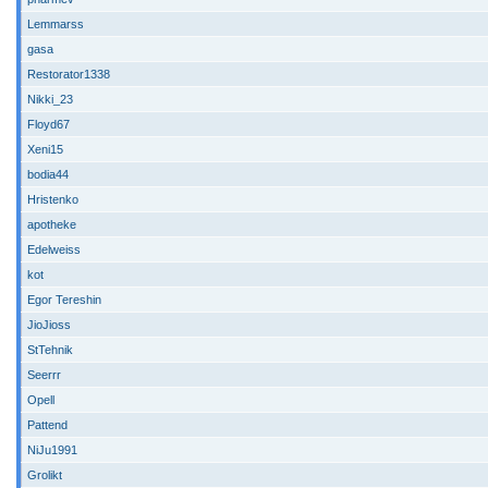
Lemmarss
gasa
Restorator1338
Nikki_23
Floyd67
Xeni15
bodia44
Hristenko
apotheke
Edelweiss
kot
Egor Tereshin
JioJioss
StTehnik
Seerrr
Opell
Pattend
NiJu1991
Grolikt