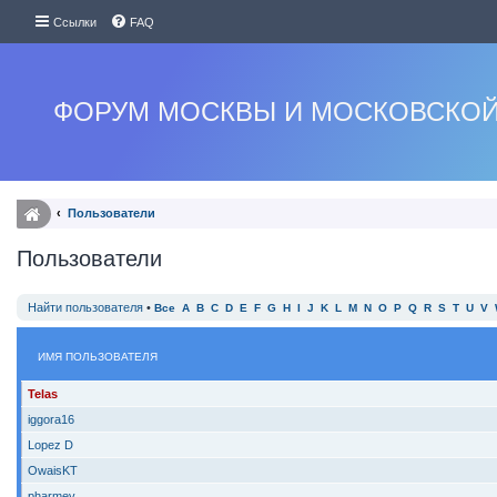
Ссылки
FAQ
ФОРУМ МОСКВЫ И МОСКОВСКОЙ
Пользователи
Пользователи
Найти пользователя
•
Все
A
B
C
D
E
F
G
H
I
J
K
L
M
N
O
P
Q
R
S
T
U
V
ИМЯ ПОЛЬЗОВАТЕЛЯ
Telas
iggora16
Lopez D
OwaisKT
pharmev