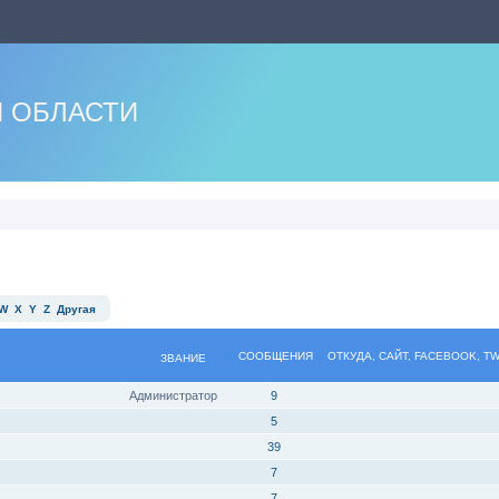
 ОБЛАСТИ
W
X
Y
Z
Другая
СООБЩЕНИЯ
ОТКУДА, САЙТ, FACEBOOK, T
ЗВАНИЕ
Администратор
9
5
39
7
7