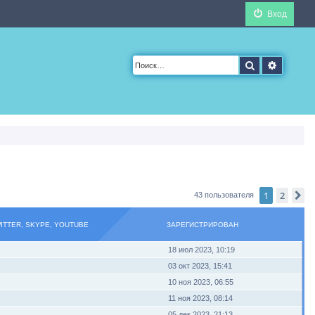
Вход
Поиск
Расшир
1
2
С
43 пользователя
WITTER, SKYPE, YOUTUBE
ЗАРЕГИСТРИРОВАН
18 июл 2023, 10:19
03 окт 2023, 15:41
10 ноя 2023, 06:55
11 ноя 2023, 08:14
05 дек 2023, 21:13