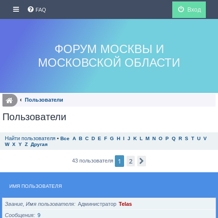
Вход
FAQ
ФОРУМ МОСКВЫ И
МОСКОВСКОЙ ОБЛАСТИ
Пользователи
Пользователи
Найти пользователя
•
Все
A
B
C
D
E
F
G
H
I
J
K
L
M
N
O
P
Q
R
S
T
U
V
W
X
Y
Z
Другая
1
2
След.
43 пользователя
ИМЯ ПОЛЬЗОВАТЕЛЯ
Звание, Имя пользователя
Администратор
Telas
Сообщения
9