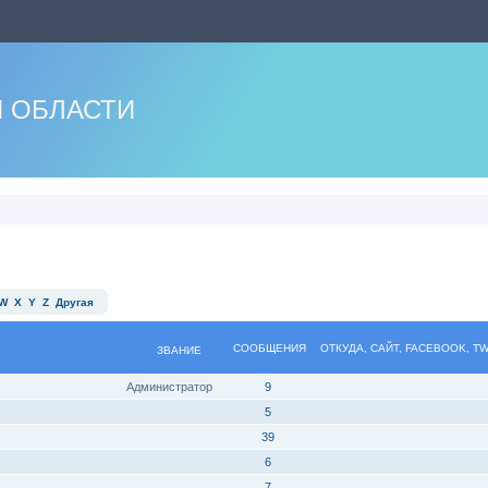
 ОБЛАСТИ
W
X
Y
Z
Другая
СООБЩЕНИЯ
ОТКУДА, САЙТ, FACEBOOK, T
ЗВАНИЕ
Администратор
9
5
39
6
7