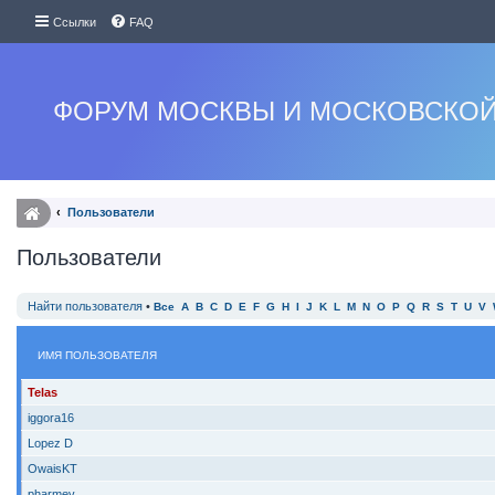
Ссылки
FAQ
ФОРУМ МОСКВЫ И МОСКОВСКОЙ
Пользователи
Пользователи
Найти пользователя
•
Все
A
B
C
D
E
F
G
H
I
J
K
L
M
N
O
P
Q
R
S
T
U
V
ИМЯ ПОЛЬЗОВАТЕЛЯ
Telas
iggora16
Lopez D
OwaisKT
pharmev