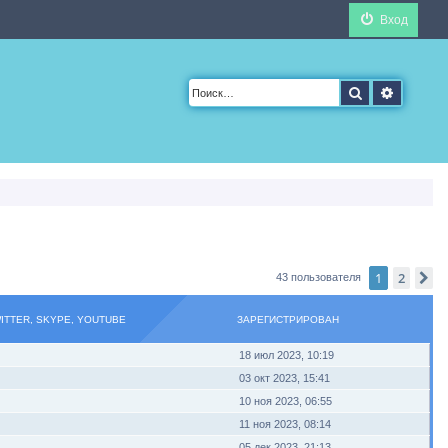
Вход
Поиск
Расшир
1
2
С
43 пользователя
WITTER, SKYPE, YOUTUBE
ЗАРЕГИСТРИРОВАН
18 июл 2023, 10:19
03 окт 2023, 15:41
10 ноя 2023, 06:55
11 ноя 2023, 08:14
05 дек 2023, 21:13