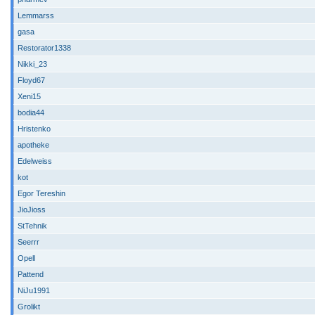
Lemmarss
gasa
Restorator1338
Nikki_23
Floyd67
Xeni15
bodia44
Hristenko
apotheke
Edelweiss
kot
Egor Tereshin
JioJioss
StTehnik
Seerrr
Opell
Pattend
NiJu1991
Grolikt