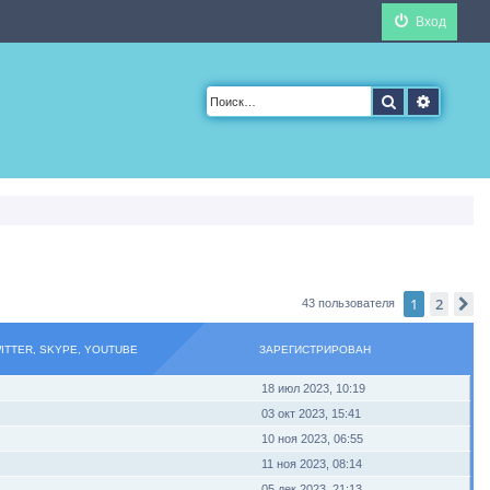
Вход
Поиск
Расшир
1
2
С
43 пользователя
WITTER, SKYPE, YOUTUBE
ЗАРЕГИСТРИРОВАН
18 июл 2023, 10:19
03 окт 2023, 15:41
10 ноя 2023, 06:55
11 ноя 2023, 08:14
05 дек 2023, 21:13