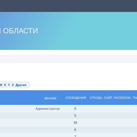
 ОБЛАСТИ
W
X
Y
Z
Другая
СООБЩЕНИЯ
ОТКУДА, САЙТ, FACEBOOK, T
ЗВАНИЕ
Администратор
9
5
39
6
7