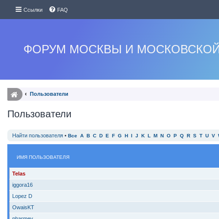
Ссылки
FAQ
ФОРУМ МОСКВЫ И МОСКОВСКОЙ
Пользователи
Пользователи
Найти пользователя
•
Все
A
B
C
D
E
F
G
H
I
J
K
L
M
N
O
P
Q
R
S
T
U
V
ИМЯ ПОЛЬЗОВАТЕЛЯ
Telas
iggora16
Lopez D
OwaisKT
pharmev