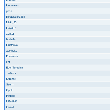
Lemmarss
gasa
Restorator1338
Nikki_23
Floyd67
Xeni15
bodia44
Hristenko
apotheke
Edelweiss
kot
Egor Tereshin
JioJioss
StTehnik
Seerrr
Opell
Pattend
NiJu1991
Grolikt