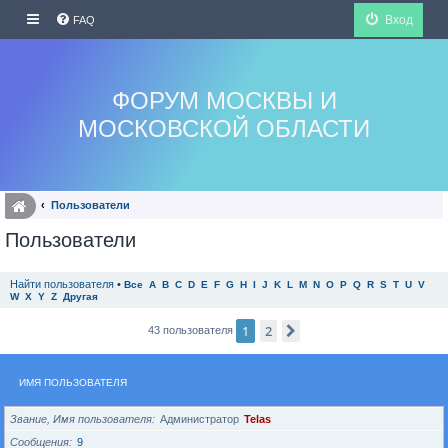
Вход
FAQ
ФОРУМ МОСКВЫ И
МОСКОВСКОЙ ОБЛАСТИ
Пользователи
Пользователи
Найти пользователя
•
Все
A
B
C
D
E
F
G
H
I
J
K
L
M
N
O
P
Q
R
S
T
U
V
W
X
Y
Z
Другая
1
2
След.
43 пользователя
ИМЯ ПОЛЬЗОВАТЕЛЯ
Звание, Имя пользователя
Администратор
Telas
Сообщения
9