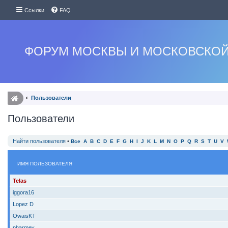
Ссылки
FAQ
ФОРУМ МОСКВЫ И МОСКОВСКОЙ
Пользователи
Пользователи
Найти пользователя
•
Все
A
B
C
D
E
F
G
H
I
J
K
L
M
N
O
P
Q
R
S
T
U
V
ИМЯ ПОЛЬЗОВАТЕЛЯ
Telas
iggora16
Lopez D
OwaisKT
pharmev