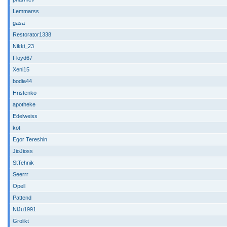
Lemmarss
gasa
Restorator1338
Nikki_23
Floyd67
Xeni15
bodia44
Hristenko
apotheke
Edelweiss
kot
Egor Tereshin
JioJioss
StTehnik
Seerrr
Opell
Pattend
NiJu1991
Grolikt