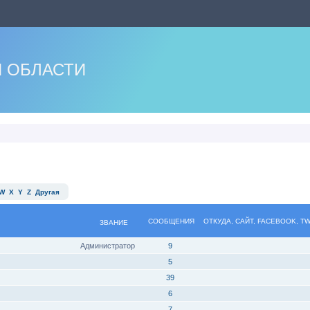
 ОБЛАСТИ
W
X
Y
Z
Другая
СООБЩЕНИЯ
ОТКУДА, САЙТ, FACEBOOK, T
ЗВАНИЕ
Администратор
9
5
39
6
7