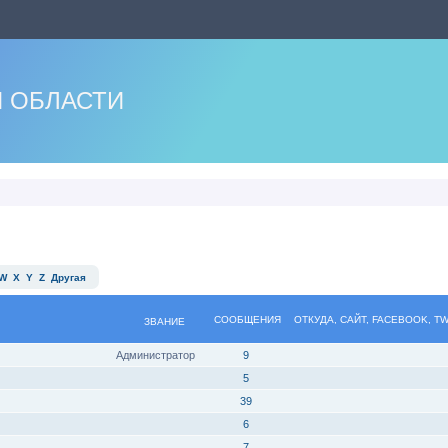
 ОБЛАСТИ
W
X
Y
Z
Другая
СООБЩЕНИЯ
ОТКУДА, САЙТ, FACEBOOK, T
ЗВАНИЕ
Администратор
9
5
39
6
7