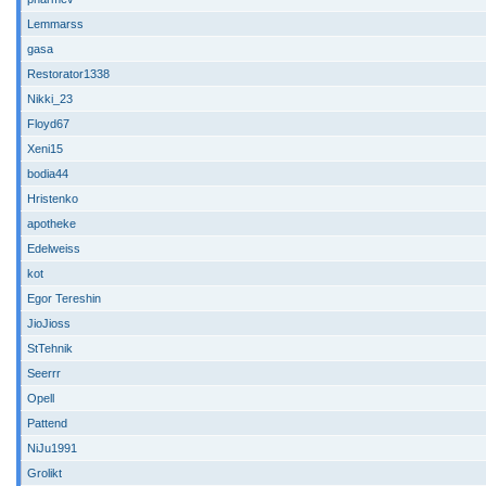
Lemmarss
gasa
Restorator1338
Nikki_23
Floyd67
Xeni15
bodia44
Hristenko
apotheke
Edelweiss
kot
Egor Tereshin
JioJioss
StTehnik
Seerrr
Opell
Pattend
NiJu1991
Grolikt