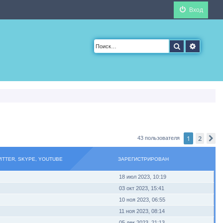
Вход
Поиск
Расшир
1
2
С
43 пользователя
WITTER, SKYPE, YOUTUBE
ЗАРЕГИСТРИРОВАН
18 июл 2023, 10:19
03 окт 2023, 15:41
10 ноя 2023, 06:55
11 ноя 2023, 08:14
05 дек 2023, 21:13