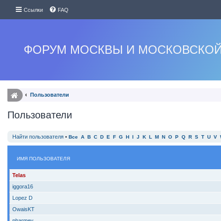
Ссылки
FAQ
ФОРУМ МОСКВЫ И МОСКОВСКОЙ
Пользователи
Пользователи
Найти пользователя
•
Все
A
B
C
D
E
F
G
H
I
J
K
L
M
N
O
P
Q
R
S
T
U
V
ИМЯ ПОЛЬЗОВАТЕЛЯ
Telas
iggora16
Lopez D
OwaisKT
pharmev