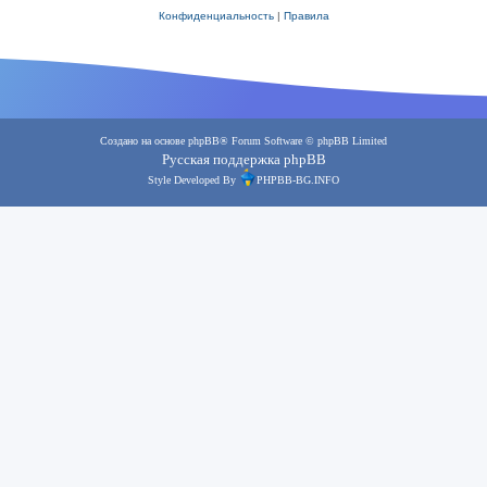
Конфиденциальность
|
Правила
Создано на основе
phpBB
® Forum Software © phpBB Limited
Русская поддержка phpBB
Style Developed By
PHPBB-BG.INFO