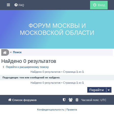
Вход
FAQ
ФОРУМ МОСКВЫ И
МОСКОВСКОЙ ОБЛАСТИ
Поиск
Найдено 0 результатов
Перейти к расширенному поиску
Найдено 0 результатов • Страница
1
из
1
Подходящих тем или сообщений не найдено.
Найдено 0 результатов • Страница
1
из
1
Перейти
Список форумов
Часовой пояс:
UTC
Конфиденциальность
|
Правила