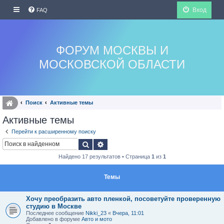
Вход
FAQ
ФОРУМ МОСКВЫ И
МОСКОВСКОЙ ОБЛАСТИ
Поиск
Активные темы
Активные темы
Перейти к расширенному поиску
Поиск
Расширенный поиск
Найдено 17 результатов • Страница
1
из
1
Темы
Хочу преобразить авто пленкой, посоветуйте проверенную
студию в Москве
Последнее сообщение
Nikki_23
«
Вчера, 11:01
Добавлено в форуме
Авто и мото