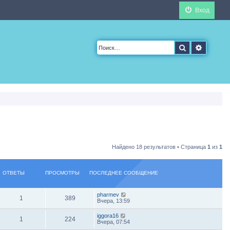
Вход
Поиск
Расшир
Найдено 18 результатов • Страница
1
из
1
ОТВЕТЫ
ПРОСМОТРЫ
ПОСЛЕДНЕЕ СООБЩЕНИЕ
pharmev
1
389
Вчера, 13:59
iggora16
1
224
Вчера, 07:54