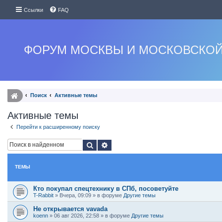
Ссылки
FAQ
ФОРУМ МОСКВЫ И МОСКОВСКОЙ
Поиск
Активные темы
Активные темы
Перейти к расширенному поиску
Поиск
Расширенный поиск
ТЕМЫ
Кто покупал спецтехнику в СПб, посоветуйте
T-Rabbit
»
Вчера, 09:09
» в форуме
Другие темы
Не открывается vavada
koenn
»
06 авг 2026, 22:58
» в форуме
Другие темы