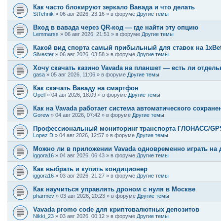
Как часто блокируют зеркало Вавада и что делать
StTehnik
»
06 авг 2026, 23:16
» в форуме
Другие темы
Вход в вавада через QR-код — где найти эту опцию
Lemmarss
»
06 авг 2026, 21:51
» в форуме
Другие темы
Какой вид спорта самый прибыльный для ставок на 1xBe
Silvester
»
06 авг 2026, 03:58
» в форуме
Другие темы
Хочу скачать казино Vavada на планшет — есть ли отдель
gasa
»
05 авг 2026, 11:06
» в форуме
Другие темы
Как скачать Ваваду на смартфон
Opell
»
04 авг 2026, 18:09
» в форуме
Другие темы
Как на Vavada работает система автоматического сохране
Gorew
»
04 авг 2026, 07:42
» в форуме
Другие темы
Профессиональный мониторинг транспорта ГЛОНАСС/GPS:
Lopez D
»
04 авг 2026, 12:57
» в форуме
Другие темы
Можно ли в приложении Vavada одновременно играть на д
iggora16
»
04 авг 2026, 06:43
» в форуме
Другие темы
Как выбрать и купить кондиционер
iggora16
»
03 авг 2026, 21:27
» в форуме
Другие темы
Как научиться управлять дроном с нуля в Москве
pharmev
»
03 авг 2026, 20:23
» в форуме
Другие темы
Vavada promo code для криптовалютных депозитов
Nikki_23
»
03 авг 2026, 00:12
» в форуме
Другие темы