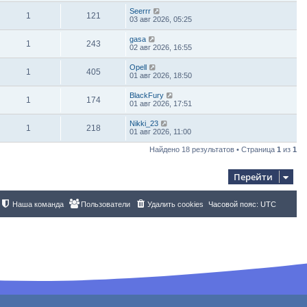
Seerrr
1
121
03 авг 2026, 05:25
gasa
1
243
02 авг 2026, 16:55
Opell
1
405
01 авг 2026, 18:50
BlackFury
1
174
01 авг 2026, 17:51
Nikki_23
1
218
01 авг 2026, 11:00
Найдено 18 результатов • Страница
1
из
1
Перейти
Наша команда
Пользователи
Удалить cookies
Часовой пояс:
UTC