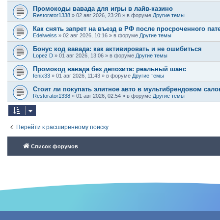
Промокоды вавада для игры в лайв-казино
Restorator1338
»
02 авг 2026, 23:28
» в форуме
Другие темы
Как снять запрет на въезд в РФ после просроченного пат
Edelweiss
»
02 авг 2026, 10:16
» в форуме
Другие темы
Бонус код вавада: как активировать и не ошибиться
Lopez D
»
01 авг 2026, 13:06
» в форуме
Другие темы
Промокод вавада без депозита: реальный шанс
fenix33
»
01 авг 2026, 11:43
» в форуме
Другие темы
Стоит ли покупать элитное авто в мультибрендовом сало
Restorator1338
»
01 авг 2026, 02:54
» в форуме
Другие темы
Перейти к расширенному поиску
Список форумов