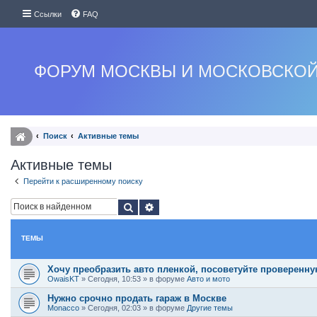
Ссылки
FAQ
ФОРУМ МОСКВЫ И МОСКОВСКОЙ
Поиск
Активные темы
Активные темы
Перейти к расширенному поиску
Поиск
Расширенный поиск
ТЕМЫ
Хочу преобразить авто пленкой, посоветуйте проверенн
OwaisKT
»
Сегодня, 10:53
» в форуме
Авто и мото
Нужно срочно продать гараж в Москве
Monacco
»
Сегодня, 02:03
» в форуме
Другие темы