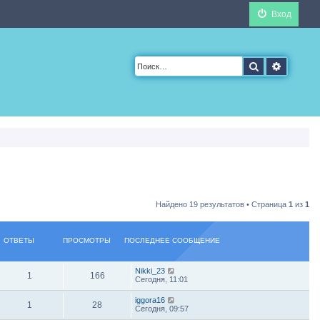
Вход
Поиск
Расшир
Найдено 19 результатов • Страница
1
из
1
ОТВЕТЫ
ПРОСМОТРЫ
ПОСЛЕДНЕЕ СООБЩЕНИЕ
Nikki_23
1
166
Сегодня, 11:01
iggora16
1
28
Сегодня, 09:57