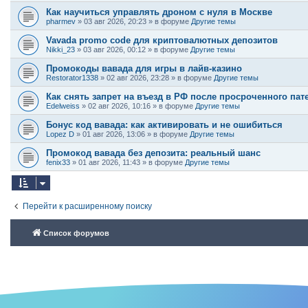
Как научиться управлять дроном с нуля в Москве
pharmev
»
03 авг 2026, 20:23
» в форуме
Другие темы
Vavada promo code для криптовалютных депозитов
Nikki_23
»
03 авг 2026, 00:12
» в форуме
Другие темы
Промокоды вавада для игры в лайв-казино
Restorator1338
»
02 авг 2026, 23:28
» в форуме
Другие темы
Как снять запрет на въезд в РФ после просроченного пат
Edelweiss
»
02 авг 2026, 10:16
» в форуме
Другие темы
Бонус код вавада: как активировать и не ошибиться
Lopez D
»
01 авг 2026, 13:06
» в форуме
Другие темы
Промокод вавада без депозита: реальный шанс
fenix33
»
01 авг 2026, 11:43
» в форуме
Другие темы
Перейти к расширенному поиску
Список форумов