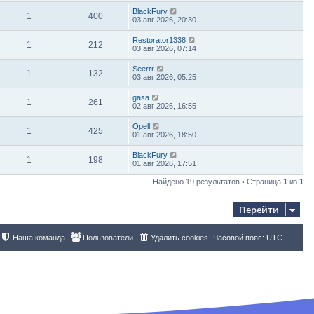
BlackFury
1
400
03 авг 2026, 20:30
Restorator1338
1
212
03 авг 2026, 07:14
Seerrr
1
132
03 авг 2026, 05:25
gasa
1
261
02 авг 2026, 16:55
Opell
1
425
01 авг 2026, 18:50
BlackFury
1
198
01 авг 2026, 17:51
Найдено 19 результатов • Страница
1
из
1
Перейти
Наша команда
Пользователи
Удалить cookies
Часовой пояс:
UTC