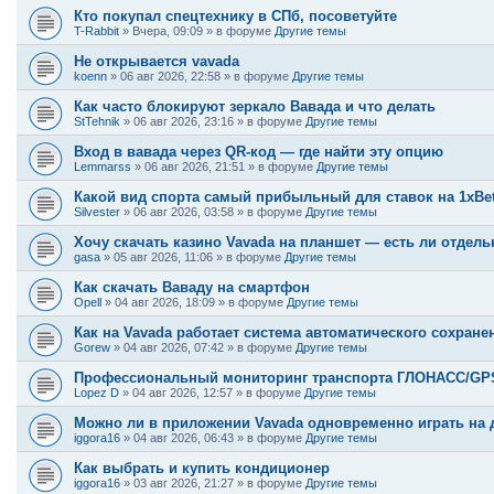
Кто покупал спецтехнику в СПб, посоветуйте
T-Rabbit
»
Вчера, 09:09
» в форуме
Другие темы
Не открывается vavada
koenn
»
06 авг 2026, 22:58
» в форуме
Другие темы
Как часто блокируют зеркало Вавада и что делать
StTehnik
»
06 авг 2026, 23:16
» в форуме
Другие темы
Вход в вавада через QR-код — где найти эту опцию
Lemmarss
»
06 авг 2026, 21:51
» в форуме
Другие темы
Какой вид спорта самый прибыльный для ставок на 1xBe
Silvester
»
06 авг 2026, 03:58
» в форуме
Другие темы
Хочу скачать казино Vavada на планшет — есть ли отдель
gasa
»
05 авг 2026, 11:06
» в форуме
Другие темы
Как скачать Ваваду на смартфон
Opell
»
04 авг 2026, 18:09
» в форуме
Другие темы
Как на Vavada работает система автоматического сохране
Gorew
»
04 авг 2026, 07:42
» в форуме
Другие темы
Профессиональный мониторинг транспорта ГЛОНАСС/GPS:
Lopez D
»
04 авг 2026, 12:57
» в форуме
Другие темы
Можно ли в приложении Vavada одновременно играть на д
iggora16
»
04 авг 2026, 06:43
» в форуме
Другие темы
Как выбрать и купить кондиционер
iggora16
»
03 авг 2026, 21:27
» в форуме
Другие темы