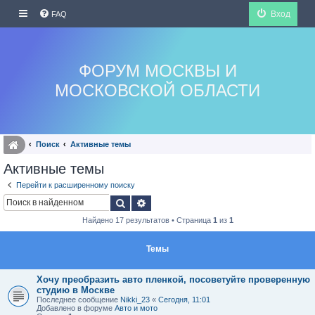
Вход
FAQ
ФОРУМ МОСКВЫ И
МОСКОВСКОЙ ОБЛАСТИ
Поиск
Активные темы
Активные темы
Перейти к расширенному поиску
Поиск
Расширенный поиск
Найдено 17 результатов • Страница
1
из
1
Темы
Хочу преобразить авто пленкой, посоветуйте проверенную
студию в Москве
Последнее сообщение
Nikki_23
«
Сегодня, 11:01
Добавлено в форуме
Авто и мото