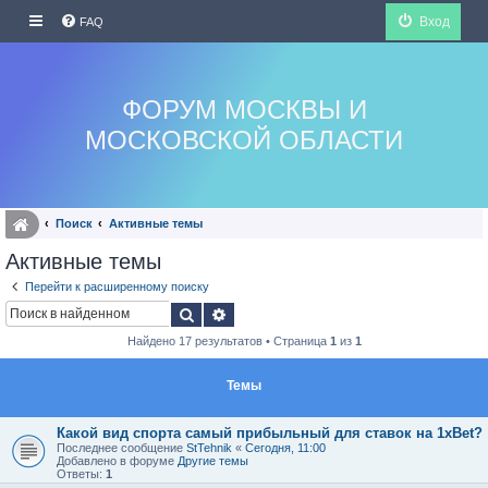
Вход
FAQ
ФОРУМ МОСКВЫ И
МОСКОВСКОЙ ОБЛАСТИ
Поиск
Активные темы
Активные темы
Перейти к расширенному поиску
Поиск
Расширенный поиск
Найдено 17 результатов • Страница
1
из
1
Темы
Какой вид спорта самый прибыльный для ставок на 1xBet?
Последнее сообщение
StTehnik
«
Сегодня, 11:00
Добавлено в форуме
Другие темы
Ответы:
1