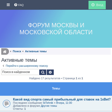
Вход
FAQ
ФОРУМ МОСКВЫ И
МОСКОВСКОЙ ОБЛАСТИ
Поиск
Активные темы
Активные темы
Перейти к расширенному поиску
Поиск
Расширенный поиск
Найдено 17 результатов • Страница
1
из
1
Темы
Какой вид спорта самый прибыльный для ставок на 1xBet?
Последнее сообщение
StTehnik
«
Вчера, 11:00
Добавлено в форуме
Другие темы
Ответы:
1