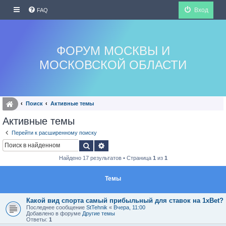
Вход
FAQ
ФОРУМ МОСКВЫ И
МОСКОВСКОЙ ОБЛАСТИ
Поиск
Активные темы
Активные темы
Перейти к расширенному поиску
Поиск
Расширенный поиск
Найдено 17 результатов • Страница
1
из
1
Темы
Какой вид спорта самый прибыльный для ставок на 1xBet?
Последнее сообщение
StTehnik
«
Вчера, 11:00
Добавлено в форуме
Другие темы
Ответы:
1