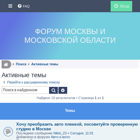
Вход
FAQ
ФОРУМ МОСКВЫ И
МОСКОВСКОЙ ОБЛАСТИ
Поиск
Активные темы
Активные темы
Перейти к расширенному поиску
Поиск
Расширенный поиск
Найдено 19 результатов • Страница
1
из
1
Темы
Хочу преобразить авто пленкой, посоветуйте проверенную
студию в Москве
Последнее сообщение
Nikki_23
«
Сегодня, 11:01
Добавлено в форуме
Авто и мото