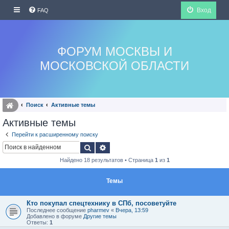
Вход
FAQ
ФОРУМ МОСКВЫ И
МОСКОВСКОЙ ОБЛАСТИ
Поиск
Активные темы
Активные темы
Перейти к расширенному поиску
Поиск
Расширенный поиск
Найдено 18 результатов • Страница
1
из
1
Темы
Кто покупал спецтехнику в СПб, посоветуйте
Последнее сообщение
pharmev
«
Вчера, 13:59
Добавлено в форуме
Другие темы
Ответы:
1