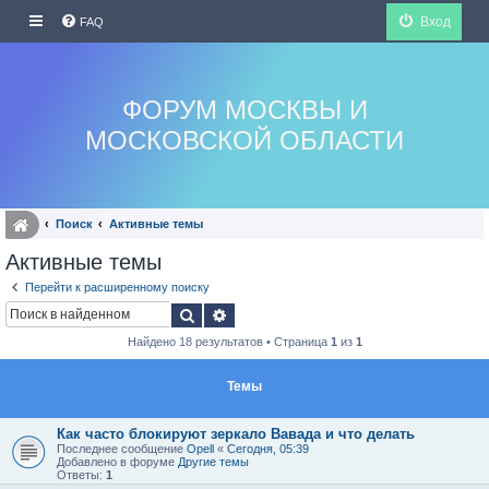
Вход
FAQ
ФОРУМ МОСКВЫ И
МОСКОВСКОЙ ОБЛАСТИ
Поиск
Активные темы
Активные темы
Перейти к расширенному поиску
Поиск
Расширенный поиск
Найдено 18 результатов • Страница
1
из
1
Темы
Как часто блокируют зеркало Вавада и что делать
Последнее сообщение
Opell
«
Сегодня, 05:39
Добавлено в форуме
Другие темы
Ответы:
1