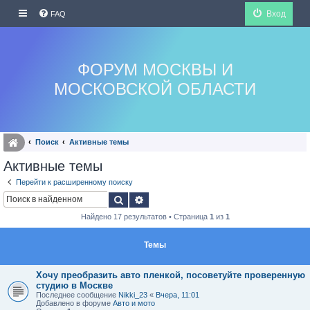
Вход
FAQ
ФОРУМ МОСКВЫ И
МОСКОВСКОЙ ОБЛАСТИ
Поиск
Активные темы
Активные темы
Перейти к расширенному поиску
Поиск
Расширенный поиск
Найдено 17 результатов • Страница
1
из
1
Темы
Хочу преобразить авто пленкой, посоветуйте проверенную
студию в Москве
Последнее сообщение
Nikki_23
«
Вчера, 11:01
Добавлено в форуме
Авто и мото