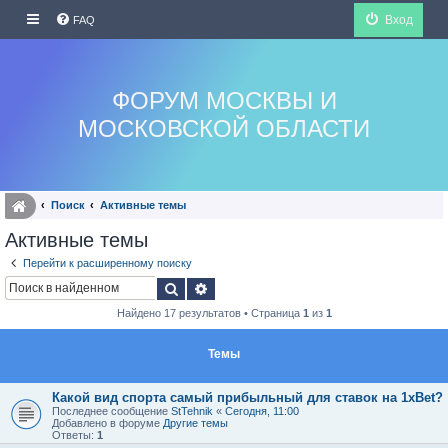
Вход
FAQ
ФОРУМ МОСКВЫ И
МОСКОВСКОЙ ОБЛАСТИ
Поиск
Активные темы
Активные темы
Перейти к расширенному поиску
Поиск
Расширенный поиск
Найдено 17 результатов • Страница
1
из
1
Темы
Какой вид спорта самый прибыльный для ставок на 1xBet?
Последнее сообщение
StTehnik
«
Сегодня, 11:00
Добавлено в форуме
Другие темы
Ответы:
1