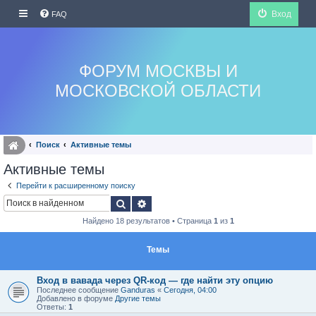
Вход
FAQ
ФОРУМ МОСКВЫ И
МОСКОВСКОЙ ОБЛАСТИ
Поиск
Активные темы
Активные темы
Перейти к расширенному поиску
Поиск
Расширенный поиск
Найдено 18 результатов • Страница
1
из
1
Темы
Вход в вавада через QR-код — где найти эту опцию
Последнее сообщение
Ganduras
«
Сегодня, 04:00
Добавлено в форуме
Другие темы
Ответы:
1