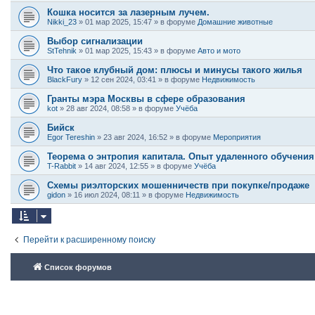
Кошка носится за лазерным лучем.
Nikki_23
»
01 мар 2025, 15:47
» в форуме
Домашние животные
Выбор сигнализации
StTehnik
»
01 мар 2025, 15:43
» в форуме
Авто и мото
Что такое клубный дом: плюсы и минусы такого жилья
BlackFury
»
12 сен 2024, 03:41
» в форуме
Недвижимость
Гранты мэра Москвы в сфере образования
kot
»
28 авг 2024, 08:58
» в форуме
Учёба
Бийск
Egor Tereshin
»
23 авг 2024, 16:52
» в форуме
Мероприятия
Теорема о энтропия капитала. Опыт удаленного обучения
T-Rabbit
»
14 авг 2024, 12:55
» в форуме
Учёба
Схемы риэлторских мошенничеств при покупке/продаже
gidon
»
16 июл 2024, 08:11
» в форуме
Недвижимость
Перейти к расширенному поиску
Список форумов