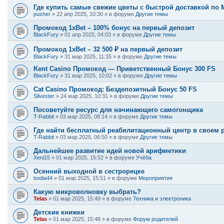
Где купить самые свежие цветы с быстрой доставкой по 
pusher
»
22 апр 2025, 10:30
» в форуме
Другие темы
Промокод 1xBet – 100% бонус на первый депозит
BlackFury
»
01 апр 2025, 04:03
» в форуме
Другие темы
Промокод 1xBet – 32 500 ₽ на первый депозит
BlackFury
»
31 мар 2025, 11:35
» в форуме
Другие темы
Kent Casino Промокод — Приветственный Бонус 300 FS
BlackFury
»
31 мар 2025, 10:02
» в форуме
Другие темы
Cat Casino Промокод: Бездепозитный Бонус 50 FS
Silvester
»
24 мар 2025, 10:31
» в форуме
Другие темы
Посоветуйте ресурс для начинающего самогонщика
T-Rabbit
»
03 мар 2025, 08:14
» в форуме
Другие темы
Где найти бесплатный реабилитационный центр в своем 
T-Rabbit
»
03 мар 2025, 06:50
» в форуме
Другие темы
Дальнейшее развитие идей новой арифметики
Xeni15
»
01 мар 2025, 15:52
» в форуме
Учёба
Осенний выходной в сестрорецке
bodia44
»
01 мар 2025, 15:51
» в форуме
Мероприятия
Какую микроволновку выбрать?
Telas
»
01 мар 2025, 15:49
» в форуме
Техника и электроника
Детские книжки
Telas
»
01 мар 2025, 15:48
» в форуме
Форум родителей