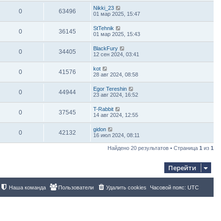
Nikki_23
0
63496
01 мар 2025, 15:47
StTehnik
0
36145
01 мар 2025, 15:43
BlackFury
0
34405
12 сен 2024, 03:41
kot
0
41576
28 авг 2024, 08:58
Egor Tereshin
0
44944
23 авг 2024, 16:52
T-Rabbit
0
37545
14 авг 2024, 12:55
gidon
0
42132
16 июл 2024, 08:11
Найдено 20 результатов • Страница
1
из
1
Перейти
Наша команда
Пользователи
Удалить cookies
Часовой пояс:
UTC