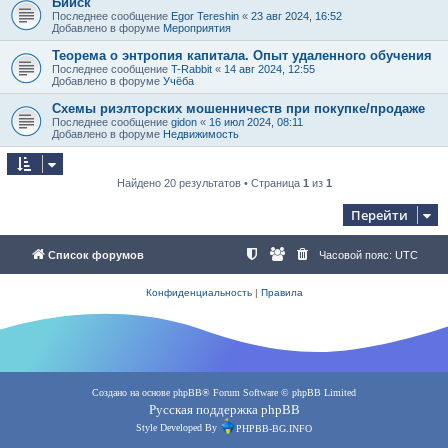
Бийск
Последнее сообщение
Egor Tereshin
«
23 авг 2024, 16:52
Добавлено в форуме
Мероприятия
Теорема о энтропия капитала. Опыт удаленного обучения
Последнее сообщение
T-Rabbit
«
14 авг 2024, 12:55
Добавлено в форуме
Учёба
Схемы риэлторских мошенничеств при покупке/продаже
Последнее сообщение
gidon
«
16 июл 2024, 08:11
Добавлено в форуме
Недвижимость
Найдено 20 результатов • Страница
1
из
1
Перейти
Список форумов
Часовой пояс:
UTC
Конфиденциальность
|
Правила
Создано на основе
phpBB
® Forum Software © phpBB Limited
Русская поддержка phpBB
Style Developed By
PHPBB-BG.INFO