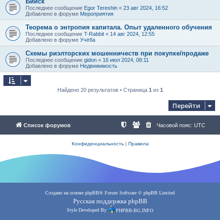
Бийск
Последнее сообщение
Egor Tereshin
«
23 авг 2024, 16:52
Добавлено в форуме
Мероприятия
Теорема о энтропия капитала. Опыт удаленного обучения
Последнее сообщение
T-Rabbit
«
14 авг 2024, 12:55
Добавлено в форуме
Учёба
Схемы риэлторских мошенничеств при покупке/продаже
Последнее сообщение
gidon
«
16 июл 2024, 08:11
Добавлено в форуме
Недвижимость
Найдено 20 результатов • Страница
1
из
1
Перейти
Список форумов
Часовой пояс:
UTC
Конфиденциальность
|
Правила
Создано на основе
phpBB
® Forum Software © phpBB Limited
Русская поддержка phpBB
Style Developed By
PHPBB-BG.INFO