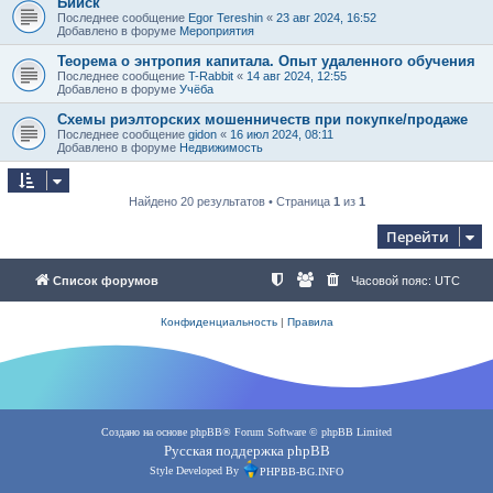
Бийск
Последнее сообщение
Egor Tereshin
«
23 авг 2024, 16:52
Добавлено в форуме
Мероприятия
Теорема о энтропия капитала. Опыт удаленного обучения
Последнее сообщение
T-Rabbit
«
14 авг 2024, 12:55
Добавлено в форуме
Учёба
Схемы риэлторских мошенничеств при покупке/продаже
Последнее сообщение
gidon
«
16 июл 2024, 08:11
Добавлено в форуме
Недвижимость
Найдено 20 результатов • Страница
1
из
1
Перейти
Список форумов
Часовой пояс:
UTC
Конфиденциальность
|
Правила
Создано на основе
phpBB
® Forum Software © phpBB Limited
Русская поддержка phpBB
Style Developed By
PHPBB-BG.INFO