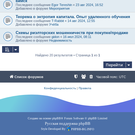
Бийск
Последнее сообщение
Egor Tereshin
«
23 авг 2024, 16:52
Добавлено в форуме
Мероприятия
Теорема о энтропия капитала. Опыт удаленного обучения
Последнее сообщение
T-Rabbit
«
14 авг 2024, 12:55
Добавлено в форуме
Учёба
Схемы риэлторских мошенничеств при покупке/продаже
Последнее сообщение
gidon
«
16 июл 2024, 08:11
Добавлено в форуме
Недвижимость
Найдено 20 результатов • Страница
1
из
1
Перейти
Список форумов
Часовой пояс:
UTC
Конфиденциальность
|
Правила
Создано на основе
phpBB
® Forum Software © phpBB Limited
Русская поддержка phpBB
Style Developed By
PHPBB-BG.INFO