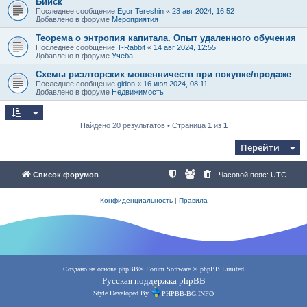
Бийск
Последнее сообщение
Egor Tereshin
«
23 авг 2024, 16:52
Добавлено в форуме
Мероприятия
Теорема о энтропия капитала. Опыт удаленного обучения
Последнее сообщение
T-Rabbit
«
14 авг 2024, 12:55
Добавлено в форуме
Учёба
Схемы риэлторских мошенничеств при покупке/продаже
Последнее сообщение
gidon
«
16 июл 2024, 08:11
Добавлено в форуме
Недвижимость
Найдено 20 результатов • Страница
1
из
1
Перейти
Список форумов
Часовой пояс:
UTC
Конфиденциальность
|
Правила
Создано на основе
phpBB
® Forum Software © phpBB Limited
Русская поддержка phpBB
Style Developed By
PHPBB-BG.INFO