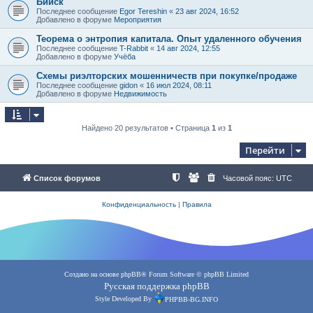
Бийск
Последнее сообщение
Egor Tereshin
«
23 авг 2024, 16:52
Добавлено в форуме
Мероприятия
Теорема о энтропия капитала. Опыт удаленного обучения
Последнее сообщение
T-Rabbit
«
14 авг 2024, 12:55
Добавлено в форуме
Учёба
Схемы риэлторских мошенничеств при покупке/продаже
Последнее сообщение
gidon
«
16 июл 2024, 08:11
Добавлено в форуме
Недвижимость
Найдено 20 результатов • Страница
1
из
1
Перейти
Список форумов
Часовой пояс:
UTC
Конфиденциальность
|
Правила
Создано на основе
phpBB
® Forum Software © phpBB Limited
Русская поддержка phpBB
Style Developed By
PHPBB-BG.INFO