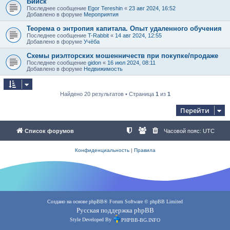
Бийск
Последнее сообщение
Egor Tereshin
«
23 авг 2024, 16:52
Добавлено в форуме
Мероприятия
Теорема о энтропия капитала. Опыт удаленного обучения
Последнее сообщение
T-Rabbit
«
14 авг 2024, 12:55
Добавлено в форуме
Учёба
Схемы риэлторских мошенничеств при покупке/продаже
Последнее сообщение
gidon
«
16 июл 2024, 08:11
Добавлено в форуме
Недвижимость
Найдено 20 результатов • Страница
1
из
1
Перейти
Список форумов
Часовой пояс:
UTC
Конфиденциальность
|
Правила
Создано на основе
phpBB
® Forum Software © phpBB Limited
Русская поддержка phpBB
Style Developed By
PHPBB-BG.INFO