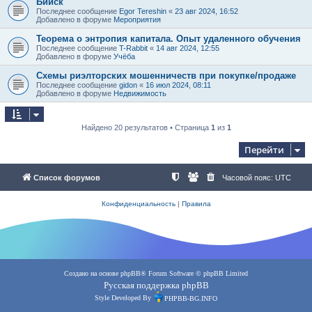
Бийск
Последнее сообщение
Egor Tereshin
«
23 авг 2024, 16:52
Добавлено в форуме
Мероприятия
Теорема о энтропия капитала. Опыт удаленного обучения
Последнее сообщение
T-Rabbit
«
14 авг 2024, 12:55
Добавлено в форуме
Учёба
Схемы риэлторских мошенничеств при покупке/продаже
Последнее сообщение
gidon
«
16 июл 2024, 08:11
Добавлено в форуме
Недвижимость
Найдено 20 результатов • Страница
1
из
1
Перейти
Список форумов
Часовой пояс:
UTC
Конфиденциальность
|
Правила
Создано на основе
phpBB
® Forum Software © phpBB Limited
Русская поддержка phpBB
Style Developed By
PHPBB-BG.INFO