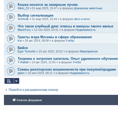
Кошка носится за лазерным лучем.
Nikki_23
»
01 мар 2025, 15:47
» в форуме
Домашние животные
Выбор сигнализации
StTehnik
»
01 мар 2025, 15:43
» в форуме
Авто и мото
Что такое клубный дом: плюсы и минусы такого жилья
BlackFury
»
12 сен 2024, 03:41
» в форуме
Недвижимость
Гранты мэра Москвы в сфере образования
kot
»
28 авг 2024, 08:58
» в форуме
Учёба
Бийск
Egor Tereshin
»
23 авг 2024, 16:52
» в форуме
Мероприятия
Теорема о энтропия капитала. Опыт удаленного обучения
T-Rabbit
»
14 авг 2024, 12:55
» в форуме
Учёба
Схемы риэлторских мошенничеств при покупке/продаже
gidon
»
16 июл 2024, 08:11
» в форуме
Недвижимость
Перейти к расширенному поиску
Список форумов