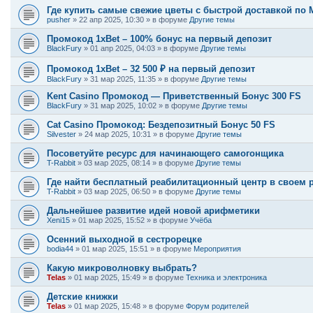
Где купить самые свежие цветы с быстрой доставкой по 
pusher
»
22 апр 2025, 10:30
» в форуме
Другие темы
Промокод 1xBet – 100% бонус на первый депозит
BlackFury
»
01 апр 2025, 04:03
» в форуме
Другие темы
Промокод 1xBet – 32 500 ₽ на первый депозит
BlackFury
»
31 мар 2025, 11:35
» в форуме
Другие темы
Kent Casino Промокод — Приветственный Бонус 300 FS
BlackFury
»
31 мар 2025, 10:02
» в форуме
Другие темы
Cat Casino Промокод: Бездепозитный Бонус 50 FS
Silvester
»
24 мар 2025, 10:31
» в форуме
Другие темы
Посоветуйте ресурс для начинающего самогонщика
T-Rabbit
»
03 мар 2025, 08:14
» в форуме
Другие темы
Где найти бесплатный реабилитационный центр в своем 
T-Rabbit
»
03 мар 2025, 06:50
» в форуме
Другие темы
Дальнейшее развитие идей новой арифметики
Xeni15
»
01 мар 2025, 15:52
» в форуме
Учёба
Осенний выходной в сестрорецке
bodia44
»
01 мар 2025, 15:51
» в форуме
Мероприятия
Какую микроволновку выбрать?
Telas
»
01 мар 2025, 15:49
» в форуме
Техника и электроника
Детские книжки
Telas
»
01 мар 2025, 15:48
» в форуме
Форум родителей