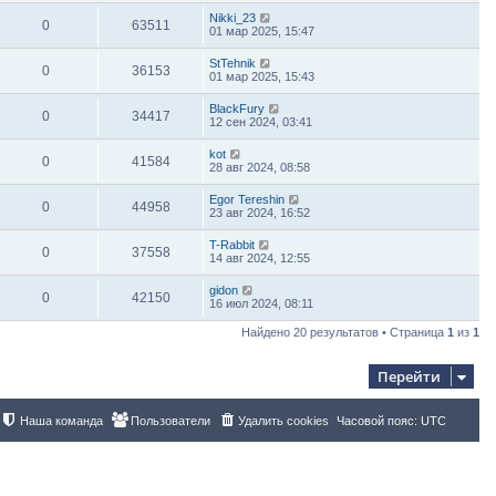
Nikki_23
0
63511
01 мар 2025, 15:47
StTehnik
0
36153
01 мар 2025, 15:43
BlackFury
0
34417
12 сен 2024, 03:41
kot
0
41584
28 авг 2024, 08:58
Egor Tereshin
0
44958
23 авг 2024, 16:52
T-Rabbit
0
37558
14 авг 2024, 12:55
gidon
0
42150
16 июл 2024, 08:11
Найдено 20 результатов • Страница
1
из
1
Перейти
Наша команда
Пользователи
Удалить cookies
Часовой пояс:
UTC