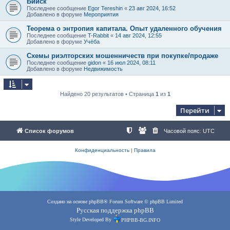
Бийск
Последнее сообщение
Egor Tereshin
«
23 авг 2024, 16:52
Добавлено в форуме
Мероприятия
Теорема о энтропия капитала. Опыт удаленного обучения
Последнее сообщение
T-Rabbit
«
14 авг 2024, 12:55
Добавлено в форуме
Учёба
Схемы риэлторских мошенничеств при покупке/продаже
Последнее сообщение
gidon
«
16 июл 2024, 08:11
Добавлено в форуме
Недвижимость
Найдено 20 результатов • Страница
1
из
1
Перейти
Список форумов
Часовой пояс:
UTC
Конфиденциальность
|
Правила
Создано на основе
phpBB
® Forum Software © phpBB Limited
Русская поддержка phpBB
Style Developed By
PHPBB-BG.INFO