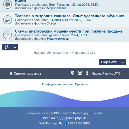
Бийск
Последнее сообщение
Egor Tereshin
«
23 авг 2024, 16:52
Добавлено в форуме
Мероприятия
Теорема о энтропия капитала. Опыт удаленного обучения
Последнее сообщение
T-Rabbit
«
14 авг 2024, 12:55
Добавлено в форуме
Учёба
Схемы риэлторских мошенничеств при покупке/продаже
Последнее сообщение
gidon
«
16 июл 2024, 08:11
Добавлено в форуме
Недвижимость
Найдено 20 результатов • Страница
1
из
1
Перейти
Список форумов
Часовой пояс:
UTC
Конфиденциальность
|
Правила
Создано на основе
phpBB
® Forum Software © phpBB Limited
Русская поддержка phpBB
Style Developed By
PHPBB-BG.INFO