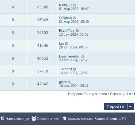
Nikki_23
0
63395
01 мар 2025, 15:47
StTehnik
0
36049
01 мар 2025, 15:43
BlackFury
0
34303
12 сен 2024, 03:41
kot
0
41506
28 авг 2024, 08:58
Egor Tereshin
0
44853
23 авг 2024, 16:52
T-Rabbit
0
37479
14 авг 2024, 12:55
gidon
0
42042
16 июл 2024, 08:11
Найдено 20 результатов • Страница
1
из
1
Перейти
Наша команда
Пользователи
Удалить cookies
Часовой пояс:
UTC