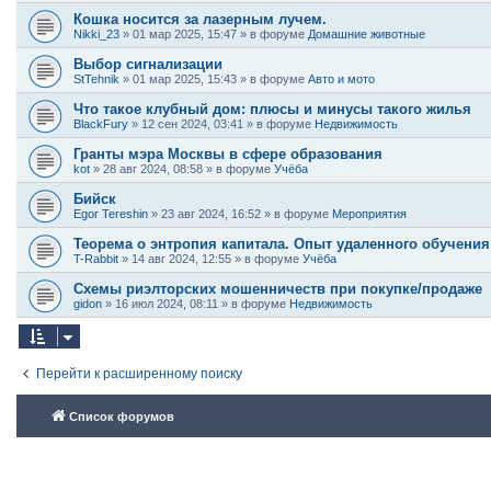
Кошка носится за лазерным лучем.
Nikki_23
»
01 мар 2025, 15:47
» в форуме
Домашние животные
Выбор сигнализации
StTehnik
»
01 мар 2025, 15:43
» в форуме
Авто и мото
Что такое клубный дом: плюсы и минусы такого жилья
BlackFury
»
12 сен 2024, 03:41
» в форуме
Недвижимость
Гранты мэра Москвы в сфере образования
kot
»
28 авг 2024, 08:58
» в форуме
Учёба
Бийск
Egor Tereshin
»
23 авг 2024, 16:52
» в форуме
Мероприятия
Теорема о энтропия капитала. Опыт удаленного обучения
T-Rabbit
»
14 авг 2024, 12:55
» в форуме
Учёба
Схемы риэлторских мошенничеств при покупке/продаже
gidon
»
16 июл 2024, 08:11
» в форуме
Недвижимость
Перейти к расширенному поиску
Список форумов