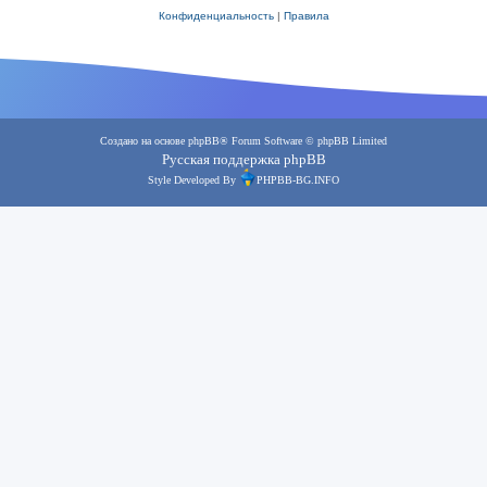
Конфиденциальность
|
Правила
Создано на основе
phpBB
® Forum Software © phpBB Limited
Русская поддержка phpBB
Style Developed By
PHPBB-BG.INFO