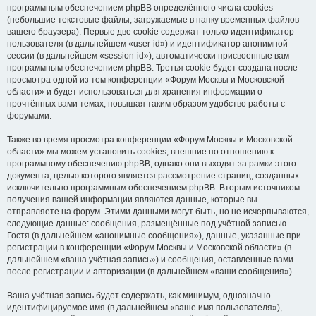
программным обеспечением phpBB определённого числа cookies
(небольшие текстовые файлы, загружаемые в папку временных файлов
вашего браузера). Первые две cookie содержат только идентификатор
пользователя (в дальнейшем «user-id») и идентификатор анонимной
сессии (в дальнейшем «session-id»), автоматически присвоенные вам
программным обеспечением phpBB. Третья cookie будет создана после
просмотра одной из тем конференции «Форум Москвы и Московской
области» и будет использоваться для хранения информации о
прочтённых вами темах, повышая таким образом удобство работы с
форумами.
Также во время просмотра конференции «Форум Москвы и Московской
области» мы можем установить cookies, внешние по отношению к
программному обеспечению phpBB, однако они выходят за рамки этого
документа, целью которого является рассмотрение страниц, созданных
исключительно программным обеспечением phpBB. Вторым источником
получения вашей информации являются данные, которые вы
отправляете на форум. Этими данными могут быть, но не исчерпываются,
следующие данные: сообщения, размещённые под учётной записью
Гостя (в дальнейшем «анонимные сообщения»), данные, указанные при
регистрации в конференции «Форум Москвы и Московской области» (в
дальнейшем «ваша учётная запись») и сообщения, оставленные вами
после регистрации и авторизации (в дальнейшем «ваши сообщения»).
Ваша учётная запись будет содержать, как минимум, однозначно
идентифицируемое имя (в дальнейшем «ваше имя пользователя»),