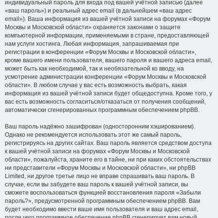
индивидуальный пароль для входа под вашей учётной записью (далее
«ваш пароль») и реальный адрес email (в дальнейшем «ваш адрес
email»). Ваша информация из вашей учётной записи на форумах «Форум
Москвы и Московской области» охраняется законами о защите
компьютерной информации, применяемыми в стране, предоставляющей
нам услуги хостинга. Любая информация, запрашиваемая при
регистрации в конференции «Форум Москвы и Московской области»,
кроме вашего имени пользователя, вашего пароля и вашего адреса email,
может быть как необходимой, так и необязательной ко вводу, на
усмотрение администрации конференции «Форум Москвы и Московской
области». В любом случае у вас есть возможность выбрать, какая
информация из вашей учётной записи будет общедоступна. Кроме того, у
вас есть возможность согласиться/отказаться от получения сообщений,
автоматически сгенерированных программным обеспечением phpBB.
Ваш пароль надёжно зашифрован (односторонним хэшированием).
Однако не рекомендуется использовать этот же самый пароль,
регистрируясь на других сайтах. Ваш пароль является средством доступа
к вашей учётной записи на форумах «Форум Москвы и Московской
области», пожалуйста, храните его в тайне, ни при каких обстоятельствах
ни представители «Форум Москвы и Московской области», ни phpBB
Limited, ни другое третье лицо не вправе спрашивать ваш пароль. В
случае, если вы забудете ваш пароль к вашей учётной записи, вы
сможете воспользоваться функцией восстановления пароля «Забыли
пароль?», предусмотренной программным обеспечением phpBB. Вам
будет необходимо ввести ваше имя пользователя и ваш адрес email,
после чего программное обеспечение phpBB сгенерирует вам новый