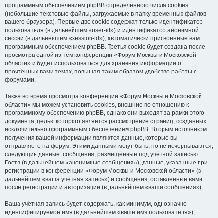
программным обеспечением phpBB определённого числа cookies
(небольшие текстовые файлы, загружаемые в папку временных файлов
вашего браузера). Первые две cookie содержат только идентификатор
пользователя (в дальнейшем «user-id») и идентификатор анонимной
сессии (в дальнейшем «session-id»), автоматически присвоенные вам
программным обеспечением phpBB. Третья cookie будет создана после
просмотра одной из тем конференции «Форум Москвы и Московской
области» и будет использоваться для хранения информации о
прочтённых вами темах, повышая таким образом удобство работы с
форумами.
Также во время просмотра конференции «Форум Москвы и Московской
области» мы можем установить cookies, внешние по отношению к
программному обеспечению phpBB, однако они выходят за рамки этого
документа, целью которого является рассмотрение страниц, созданных
исключительно программным обеспечением phpBB. Вторым источником
получения вашей информации являются данные, которые вы
отправляете на форум. Этими данными могут быть, но не исчерпываются,
следующие данные: сообщения, размещённые под учётной записью
Гостя (в дальнейшем «анонимные сообщения»), данные, указанные при
регистрации в конференции «Форум Москвы и Московской области» (в
дальнейшем «ваша учётная запись») и сообщения, оставленные вами
после регистрации и авторизации (в дальнейшем «ваши сообщения»).
Ваша учётная запись будет содержать, как минимум, однозначно
идентифицируемое имя (в дальнейшем «ваше имя пользователя»),