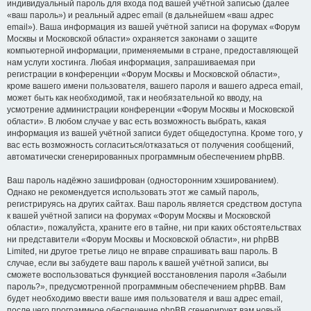
индивидуальный пароль для входа под вашей учётной записью (далее
«ваш пароль») и реальный адрес email (в дальнейшем «ваш адрес
email»). Ваша информация из вашей учётной записи на форумах «Форум
Москвы и Московской области» охраняется законами о защите
компьютерной информации, применяемыми в стране, предоставляющей
нам услуги хостинга. Любая информация, запрашиваемая при
регистрации в конференции «Форум Москвы и Московской области»,
кроме вашего имени пользователя, вашего пароля и вашего адреса email,
может быть как необходимой, так и необязательной ко вводу, на
усмотрение администрации конференции «Форум Москвы и Московской
области». В любом случае у вас есть возможность выбрать, какая
информация из вашей учётной записи будет общедоступна. Кроме того, у
вас есть возможность согласиться/отказаться от получения сообщений,
автоматически сгенерированных программным обеспечением phpBB.
Ваш пароль надёжно зашифрован (односторонним хэшированием).
Однако не рекомендуется использовать этот же самый пароль,
регистрируясь на других сайтах. Ваш пароль является средством доступа
к вашей учётной записи на форумах «Форум Москвы и Московской
области», пожалуйста, храните его в тайне, ни при каких обстоятельствах
ни представители «Форум Москвы и Московской области», ни phpBB
Limited, ни другое третье лицо не вправе спрашивать ваш пароль. В
случае, если вы забудете ваш пароль к вашей учётной записи, вы
сможете воспользоваться функцией восстановления пароля «Забыли
пароль?», предусмотренной программным обеспечением phpBB. Вам
будет необходимо ввести ваше имя пользователя и ваш адрес email,
после чего программное обеспечение phpBB сгенерирует вам новый