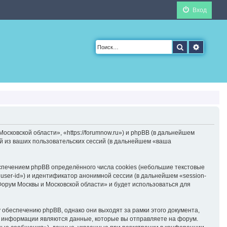
Вход
Поиск
Расшир
сковской области», «https://forumnow.ru») и phpBB (в дальнейшем
й из ваших пользовательских сессий (в дальнейшем «ваша
спечением phpBB определённого числа cookies (небольшие текстовые
ser-id») и идентификатор анонимной сессии (в дальнейшем «session-
Форум Москвы и Московской области» и будет использоваться для
обеспечению phpBB, однако они выходят за рамки этого документа,
 информации являются данные, которые вы отправляете на форум.