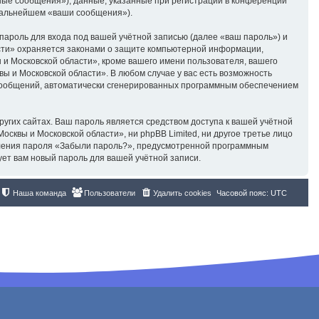
ые сообщения»), данные, указанные при регистрации в конференции
 дальнейшем «ваши сообщения»).
пароль для входа под вашей учётной записью (далее «ваш пароль») и
асти» охраняется законами о защите компьютерной информации,
и Московской области», кроме вашего имени пользователя, вашего
ы и Московской области». В любом случае у вас есть возможность
я сообщений, автоматически сгенерированных программным обеспечением
угих сайтах. Ваш пароль является средством доступа к вашей учётной
осквы и Московской области», ни phpBB Limited, ни другое третье лицо
овления пароля «Забыли пароль?», предусмотренной программным
ует вам новый пароль для вашей учётной записи.
Наша команда
Пользователи
Удалить cookies
Часовой пояс:
UTC