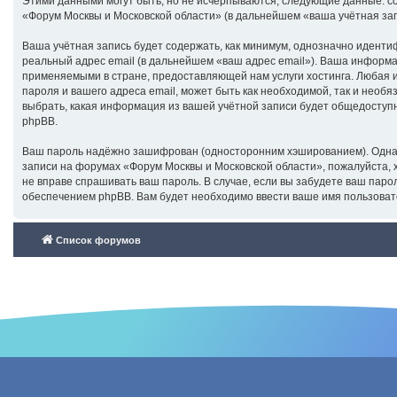
Этими данными могут быть, но не исчерпываются, следующие данные: с
«Форум Москвы и Московской области» (в дальнейшем «ваша учётная за
Ваша учётная запись будет содержать, как минимум, однозначно иденти
реальный адрес email (в дальнейшем «ваш адрес email»). Ваша информ
применяемыми в стране, предоставляющей нам услуги хостинга. Любая 
пароля и вашего адреса email, может быть как необходимой, так и необ
выбрать, какая информация из вашей учётной записи будет общедоступн
phpBB.
Ваш пароль надёжно зашифрован (односторонним хэшированием). Однако 
записи на форумах «Форум Москвы и Московской области», пожалуйста, хр
не вправе спрашивать ваш пароль. В случае, если вы забудете ваш пар
обеспечением phpBB. Вам будет необходимо ввести ваше имя пользовате
Список форумов