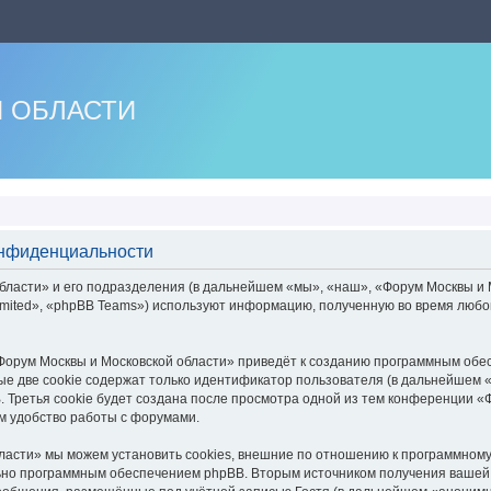
 ОБЛАСТИ
онфиденциальности
ласти» и его подразделения (в дальнейшем «мы», «наш», «Форум Москвы и Мо
mited», «phpBB Teams») используют информацию, полученную во время любо
орум Москвы и Московской области» приведёт к созданию программным обе
е две cookie содержат только идентификатор пользователя (в дальнейшем «u
 Третья cookie будет создана после просмотра одной из тем конференции «
м удобство работы с форумами.
асти» мы можем установить cookies, внешние по отношению к программному 
льно программным обеспечением phpBB. Вторым источником получения вашей