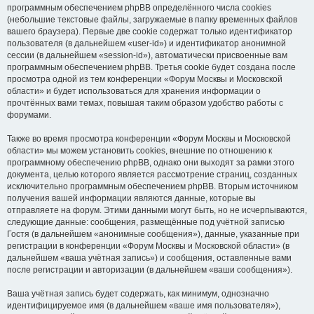
программным обеспечением phpBB определённого числа cookies
(небольшие текстовые файлы, загружаемые в папку временных файлов
вашего браузера). Первые две cookie содержат только идентификатор
пользователя (в дальнейшем «user-id») и идентификатор анонимной
сессии (в дальнейшем «session-id»), автоматически присвоенные вам
программным обеспечением phpBB. Третья cookie будет создана после
просмотра одной из тем конференции «Форум Москвы и Московской
области» и будет использоваться для хранения информации о
прочтённых вами темах, повышая таким образом удобство работы с
форумами.
Также во время просмотра конференции «Форум Москвы и Московской
области» мы можем установить cookies, внешние по отношению к
программному обеспечению phpBB, однако они выходят за рамки этого
документа, целью которого является рассмотрение страниц, созданных
исключительно программным обеспечением phpBB. Вторым источником
получения вашей информации являются данные, которые вы
отправляете на форум. Этими данными могут быть, но не исчерпываются,
следующие данные: сообщения, размещённые под учётной записью
Гостя (в дальнейшем «анонимные сообщения»), данные, указанные при
регистрации в конференции «Форум Москвы и Московской области» (в
дальнейшем «ваша учётная запись») и сообщения, оставленные вами
после регистрации и авторизации (в дальнейшем «ваши сообщения»).
Ваша учётная запись будет содержать, как минимум, однозначно
идентифицируемое имя (в дальнейшем «ваше имя пользователя»),