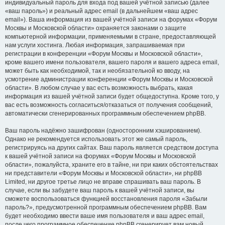
индивидуальный пароль для входа под вашей учётной записью (далее
«ваш пароль») и реальный адрес email (в дальнейшем «ваш адрес
email»). Ваша информация из вашей учётной записи на форумах «Форум
Москвы и Московской области» охраняется законами о защите
компьютерной информации, применяемыми в стране, предоставляющей
нам услуги хостинга. Любая информация, запрашиваемая при
регистрации в конференции «Форум Москвы и Московской области»,
кроме вашего имени пользователя, вашего пароля и вашего адреса email,
может быть как необходимой, так и необязательной ко вводу, на
усмотрение администрации конференции «Форум Москвы и Московской
области». В любом случае у вас есть возможность выбрать, какая
информация из вашей учётной записи будет общедоступна. Кроме того, у
вас есть возможность согласиться/отказаться от получения сообщений,
автоматически сгенерированных программным обеспечением phpBB.
Ваш пароль надёжно зашифрован (односторонним хэшированием).
Однако не рекомендуется использовать этот же самый пароль,
регистрируясь на других сайтах. Ваш пароль является средством доступа
к вашей учётной записи на форумах «Форум Москвы и Московской
области», пожалуйста, храните его в тайне, ни при каких обстоятельствах
ни представители «Форум Москвы и Московской области», ни phpBB
Limited, ни другое третье лицо не вправе спрашивать ваш пароль. В
случае, если вы забудете ваш пароль к вашей учётной записи, вы
сможете воспользоваться функцией восстановления пароля «Забыли
пароль?», предусмотренной программным обеспечением phpBB. Вам
будет необходимо ввести ваше имя пользователя и ваш адрес email,
после чего программное обеспечение phpBB сгенерирует вам новый